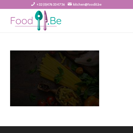
+32 (0)476 33 47 56
kitchen@foodit.be