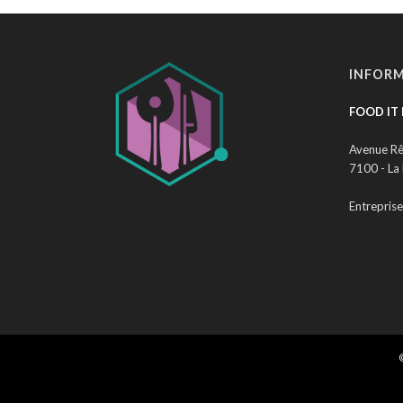
INFORM
FOOD IT 
Avenue Rê
7100 - La
Entrepris
©