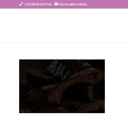
+32 (0)476 33 47 56
kitchen@foodit.be