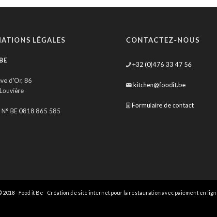
ATIONS LÉGALES
CONTACTEZ-NOUS
BE
+32 (0)476 33 47 56
ve d'Or, 86
kitchen@foodit.be
 Louvière
Formulaire de contact
e N° BE 0818 865 585
 2018 - Food it Be - Création de site internet pour la restauration avec paiement en lig